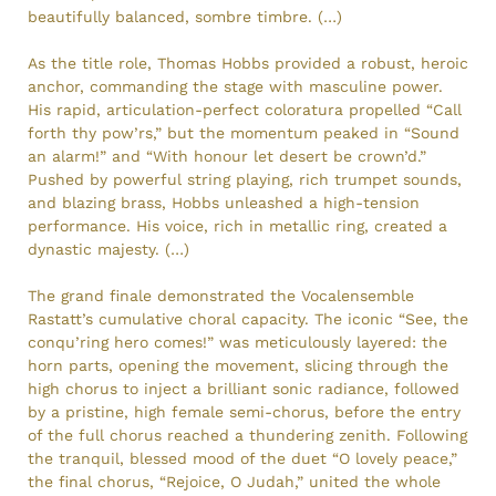
beautifully balanced, sombre timbre. (…)
As the title role, Thomas Hobbs provided a robust, heroic
anchor, commanding the stage with masculine power.
His rapid, articulation-perfect coloratura propelled “Call
forth thy pow’rs,” but the momentum peaked in “Sound
an alarm!” and “With honour let desert be crown’d.”
Pushed by powerful string playing, rich trumpet sounds,
and blazing brass, Hobbs unleashed a high-tension
performance. His voice, rich in metallic ring, created a
dynastic majesty. (…)
The grand finale demonstrated the Vocalensemble
Rastatt’s cumulative choral capacity. The iconic “See, the
conqu’ring hero comes!” was meticulously layered: the
horn parts, opening the movement, slicing through the
high chorus to inject a brilliant sonic radiance, followed
by a pristine, high female semi-chorus, before the entry
of the full chorus reached a thundering zenith. Following
the tranquil, blessed mood of the duet “O lovely peace,”
the final chorus, “Rejoice, O Judah,” united the whole