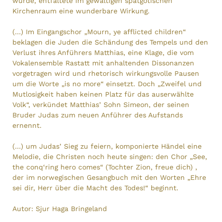
wurde, entfaltete im gewaltigen spätgotischen
Kirchenraum eine wunderbare Wirkung.
(…) Im Eingangschor „Mourn, ye afflicted children“
beklagen die Juden die Schändung des Tempels und den
Verlust ihres Anführers Matthias, eine Klage, die vom
Vokalensemble Rastatt mit anhaltenden Dissonanzen
vorgetragen wird und rhetorisch wirkungsvolle Pausen
um die Worte „is no more“ einsetzt. Doch „Zweifel und
Mutlosigkeit haben keinen Platz für das auserwählte
Volk“, verkündet Matthias’ Sohn Simeon, der seinen
Bruder Judas zum neuen Anführer des Aufstands
ernennt.
(…) um Judas’ Sieg zu feiern, komponierte Händel eine
Melodie, die Christen noch heute singen: den Chor „See,
the conq‘ring hero comes“ (Tochter Zion, freue dich) ,
der im norwegischen Gesangbuch mit den Worten „Ehre
sei dir, Herr über die Macht des Todes!“ beginnt.
Autor: Sjur Haga Bringeland