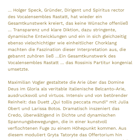
… Holger Speck, Gründer, Dirigent und Spiritus rector
des Vocalensembles Rastatt, hat wieder ein
Gesamtkunstwerk kreiert, das keine Wünsche offenließ
… Transparenz und klare Diktion, dazu stringente,
dynamische Entwicklungen und ein in sich gleichzeitig
ebenso vielschichtiger wie einheitlicher Chorklang
machten die Faszination dieser Interpretation aus, die
gebannt zuhören ließ …Ein Gesamtkunstwerk des
Vocalensembles Rastatt … das Rossinis Partitur kongenial
umsetzte.
Maximilian Vogler gestaltete die Arie über das Domine
Deus im Gloria als veritable italienische Belcanto-Arie,
ausdrucksvoll und virtuos. Intensiv und von betörender
Reinheit: das Duett „Qui tollis peccata mundi“ mit Julia
Obert und Larissa Botos. Dramatisch inszeniert das
Credo, überwältigend in Dichte und dynamischen
Spannungsbewegungen, die in einer kunstvoll
verflochtenen Fuge zu einem Höhepunkt kommen. Aus
diesem moduliert Gryta Tatoryte das Offertorium hin