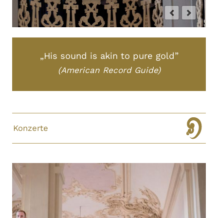
„His sound is akin to pure gold”
(American Record Guide)
Konzerte