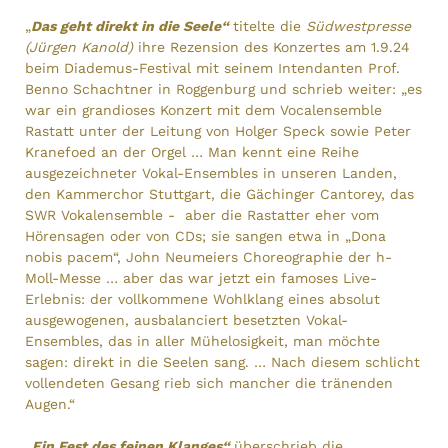
„
Das geht direkt in die Seele“
titelte die
Südwestpresse
(Jürgen Kanold)
ihre Rezension des Konzertes am 1.9.24
beim Diademus-Festival mit seinem Intendanten Prof.
Benno Schachtner in Roggenburg und schrieb weiter: „es
war ein grandioses Konzert mit dem Vocalensemble
Rastatt unter der Leitung von Holger Speck sowie Peter
Kranefoed an der Orgel … Man kennt eine Reihe
ausgezeichneter Vokal-Ensembles in unseren Landen,
den Kammerchor Stuttgart, die Gächinger Cantorey, das
SWR Vokalensemble - aber die Rastatter eher vom
Hörensagen oder von CDs; sie sangen etwa in „Dona
nobis pacem“, John Neumeiers Choreographie der h-
Moll-Messe … aber das war jetzt ein famoses Live-
Erlebnis: der vollkommene Wohlklang eines absolut
ausgewogenen, ausbalanciert besetzten Vokal-
Ensembles, das in aller Mühelosigkeit, man möchte
sagen: direkt in die Seelen sang. … Nach diesem schlicht
vollendeten Gesang rieb sich mancher die tränenden
Augen.“
„Ein Fest des feinen Klanges“
überschrieb die