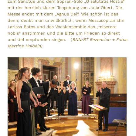
zum Sanctus und dem Sopran-Solo „O salutatis Hostia“
mit der herrlich klaren Tongebung von Julia Obert. Die
Messe endet mit dem „Agnus Dei“. Wie schön ist das
denn, denkt man unwillkürlich, wenn Mezzosopranistin
Larissa Botos und das Vocalensemble das „miserere
nobis“ anstimmen und die Bitte um Frieden so direkt
und tief empfunden singen. (
BNN/BT Rezension + Fotos
Martina Holbein)