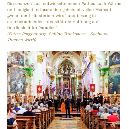
Dissonanzen aus, entwickelte neben Pathos auch Wärme
und Innigkeit, erfasste den geheimnisvollen Moment,
„wenn der Leib sterben wird“ und besang in
atemberaubender Intensität die Hoffnung auf
Herrlichkeit im Paradies.“
(Fotos: Roggenburg: Sabine Trucksaess - Seehaus:
Thomas Wirth)