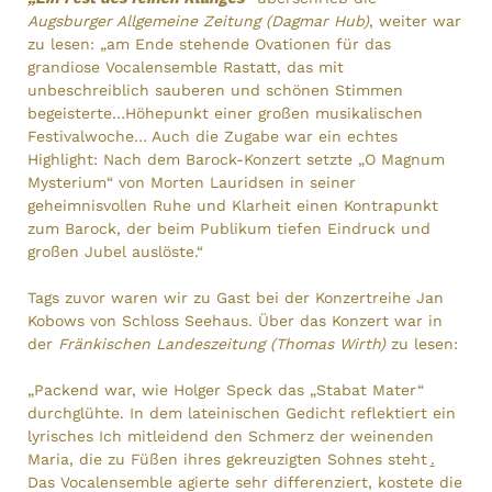
Augsburger Allgemeine Zeitung (Dagmar Hub)
, weiter war
zu lesen: „am Ende stehende Ovationen für das
grandiose Vocalensemble Rastatt, das mit
unbeschreiblich sauberen und schönen Stimmen
begeisterte…Höhepunkt einer großen musikalischen
Festivalwoche… Auch die Zugabe war ein echtes
Highlight: Nach dem Barock-Konzert setzte „O Magnum
Mysterium“ von Morten Lauridsen in seiner
geheimnisvollen Ruhe und Klarheit einen Kontrapunkt
zum Barock, der beim Publikum tiefen Eindruck und
großen Jubel auslöste.“
Tags zuvor waren wir zu Gast bei der Konzertreihe Jan
Kobows von Schloss Seehaus. Über das Konzert war in
der
Fränkischen Landeszeitung (Thomas Wirth)
zu lesen:
„Packend war, wie Holger Speck das „Stabat Mater“
durchglühte. In dem lateinischen Gedicht reflektiert ein
lyrisches Ich mitleidend den Schmerz der weinenden
Maria, die zu Füßen ihres gekreuzigten Sohnes steht
.
Das Vocalensemble agierte sehr differenziert, kostete die