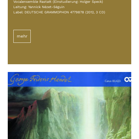
Vocalensemble Rastatt (Einstudierung: Holger Speck)
Leitung: Yannick Nézet-Séguin
Label: DEUTSCHE GRAMMOPHON 4779878 (2012, 3 CD)
mehr