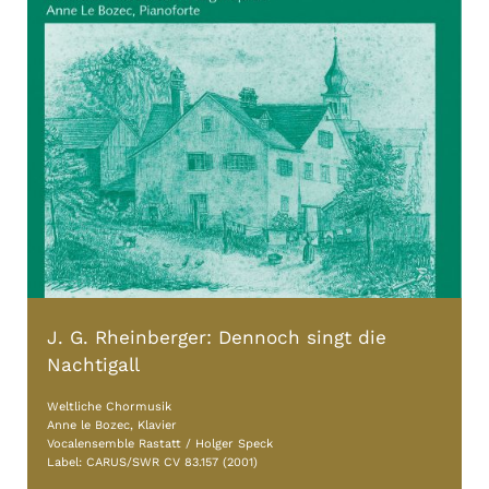
J. G. Rheinberger: Dennoch singt die
Nachtigall
Weltliche Chormusik
Anne le Bozec, Klavier
Vocalensemble Rastatt / Holger Speck
Label: CARUS/SWR CV 83.157 (2001)